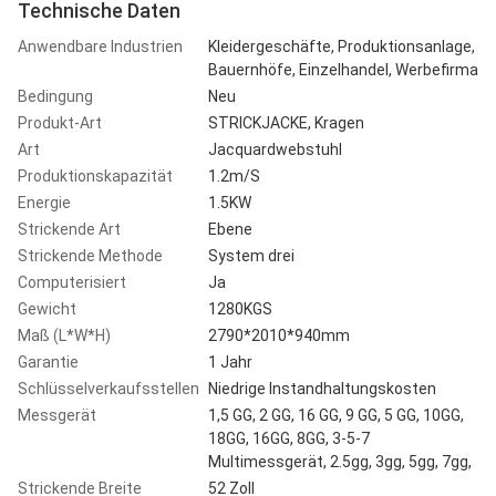
Technische Daten
Anwendbare Industrien
Kleidergeschäfte, Produktionsanlage,
Bauernhöfe, Einzelhandel, Werbefirma
Bedingung
Neu
Produkt-Art
STRICKJACKE, Kragen
Art
Jacquardwebstuhl
Produktionskapazität
1.2m/S
Energie
1.5KW
Strickende Art
Ebene
Strickende Methode
System drei
Computerisiert
Ja
Gewicht
1280KGS
Maß (L*W*H)
2790*2010*940mm
Garantie
1 Jahr
Schlüsselverkaufsstellen
Niedrige Instandhaltungskosten
Messgerät
1,5 GG, 2 GG, 16 GG, 9 GG, 5 GG, 10GG,
18GG, 16GG, 8GG, 3-5-7
Multimessgerät, 2.5gg, 3gg, 5gg, 7gg,
Strickende Breite
52 Zoll